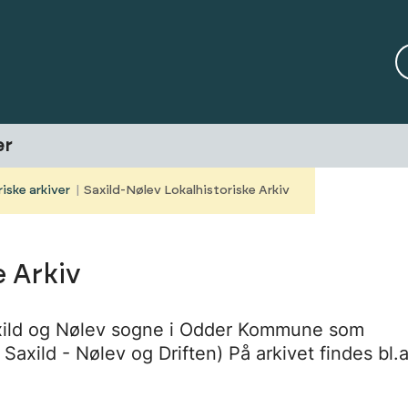
er
iske arkiver
Saxild-Nølev Lokalhistoriske Arkiv
e Arkiv
Saxild og Nølev sogne i Odder Kommune som
axild - Nølev og Driften) På arkivet findes bl.a