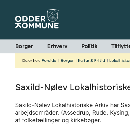
Borger
Erhverv
Politik
Tilflytt
Du er her:
Forside
Borger
Kultur & Fritid
Lokalhistor
Saxild-Nølev Lokalhistorisk
Saxild-Nølev Lokalhistoriske Arkiv har 
arbejdsområder. (Assedrup, Rude, Kysing, S
af folketællinger og kirkebøger.