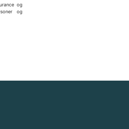
surance og
ersoner og