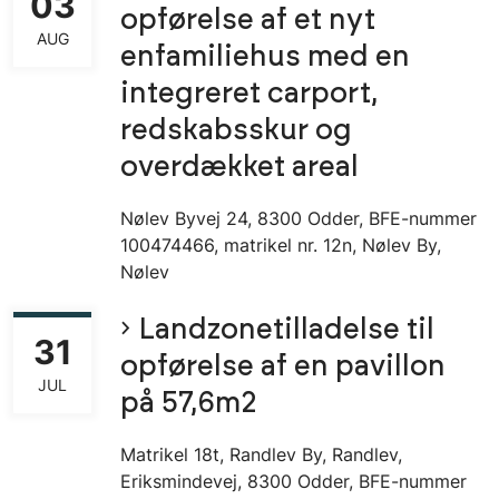
03
opførelse af et nyt
AUG
enfamiliehus med en
integreret carport,
redskabsskur og
overdækket areal
Nølev Byvej 24, 8300 Odder, BFE-nummer
100474466, matrikel nr. 12n, Nølev By,
Nølev
Landzonetilladelse til
31
opførelse af en pavillon
JUL
på 57,6m2
Matrikel 18t, Randlev By, Randlev,
Eriksmindevej, 8300 Odder, BFE-nummer