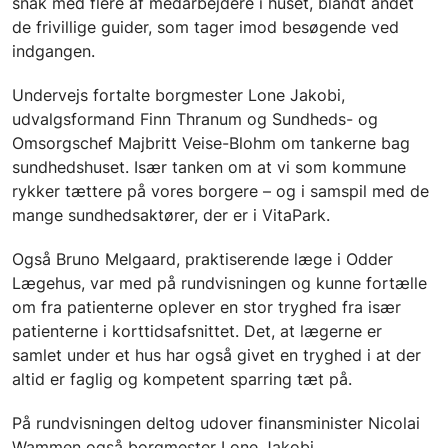
snak med flere af medarbejdere i huset, blandt andet
de frivillige guider, som tager imod besøgende ved
indgangen.
Undervejs fortalte borgmester Lone Jakobi,
udvalgsformand Finn Thranum og Sundheds- og
Omsorgschef Majbritt Veise-Blohm om tankerne bag
sundhedshuset. Især tanken om at vi som kommune
rykker tættere på vores borgere – og i samspil med de
mange sundhedsaktører, der er i VitaPark.
Også Bruno Melgaard, praktiserende læge i Odder
Lægehus, var med på rundvisningen og kunne fortælle
om fra patienterne oplever en stor tryghed fra især
patienterne i korttidsafsnittet. Det, at lægerne er
samlet under et hus har også givet en tryghed i at der
altid er faglig og kompetent sparring tæt på.
På rundvisningen deltog udover finansminister Nicolai
Wammen også borgmester Lone Jakobi,