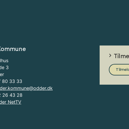
Kommune
Tilm
dhus
de 3
Tilmel
er
7 80 33 33
der.kommune@odder.dk
2 26 43 28
der NetTV