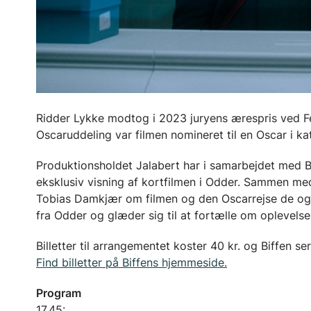
Ridder Lykke modtog i 2023 juryens ærespris ved Fe
Oscaruddeling var filmen nomineret til en Oscar i kate
Produktionsholdet Jalabert har i samarbejdet med Bi
eksklusiv visning af kortfilmen i Odder. Sammen me
Tobias Damkjær om filmen og den Oscarrejse de og 
fra Odder og glæder sig til at fortælle om oplevels
Billetter til arrangementet koster 40 kr. og Biffen se
Find billetter på Biffens hjemmeside.
Program
17.45: