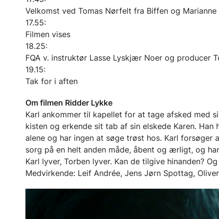
Velkomst ved Tomas Nørfelt fra Biffen og Marianne H
17.55:
Filmen vises
18.25:
FQA v. instruktør Lasse Lyskjær Noer og producer 
19.15:
Tak for i aften
Om filmen Ridder Lykke
Karl ankommer til kapellet for at tage afsked med sin
kisten og erkende sit tab af sin elskede Karen. Han 
alene og har ingen at søge trøst hos. Karl forsøger a
sorg på en helt anden måde, åbent og ærligt, og han 
Karl lyver, Torben lyver. Kan de tilgive hinanden? Og 
Medvirkende: Leif Andrée, Jens Jørn Spottag, Olive