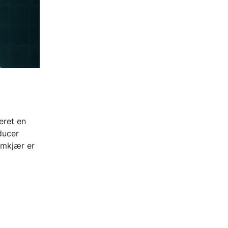
eret en
ducer
amkjær er