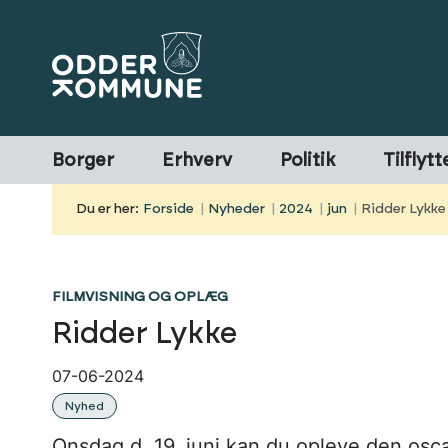
Borger
Erhverv
Politik
Tilflytt
Du er her:
Forside
Nyheder
2024
jun
Ridder Lykke
FILMVISNING OG OPLÆG
Ridder Lykke
07-06-2024
Nyhed
Onsdag d. 19. juni kan du opleve den os