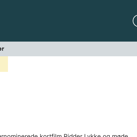
er
carnominerede kortfilm Ridder Lykke og møde