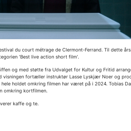
stival du court métrage de Clermont-Ferrand. Til dette års
gorien 'Best live action short film'.
ffen og med støtte fra Udvalget for Kultur og Fritid arrang
d visningen fortæller instruktør Lasse Lyskjær Noer og pro
hele holdet omkring filmen har været på i 2024. Tobias D
en omkring kortfilmen.
rverer kaffe og te.