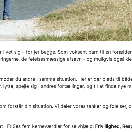
 livet sig – for jer begge. Som voksent barn til en forælde
mringerne, de følelsesmæssige afsavn - og muligvis også de
øder du andre i samme situation. Her er der plads til båd
 lytte, spejle sig i andres fortællinger, og til at finde nye 
m forstår din situation. Vi deler vores tanker og følelser, 
t i FriSes fem kerneværdier for selvhjælp:
Frivillighed, Res