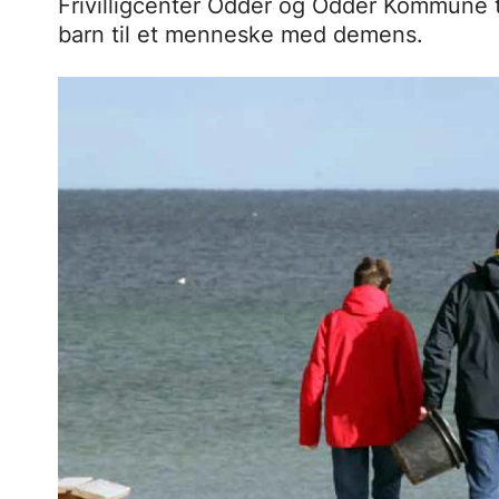
Frivilligcenter Odder og Odder Kommune t
barn til et menneske med demens.