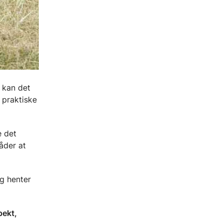
r kan det
 praktiske
e det
måder at
og henter
pekt,