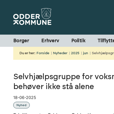
Borger
Erhverv
Politik
Tilflytt
Du er her:
Forside
Nyheder
2025
jun
Selvhjælpsgr
Selvhjælpsgruppe for voksn
behøver ikke stå alene
18-06-2025
Nyhed