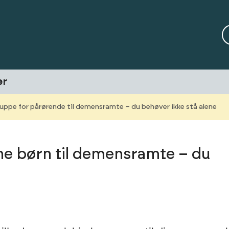
er
uppe for pårørende til demensramte – du behøver ikke stå alene
e børn til demensramte – du