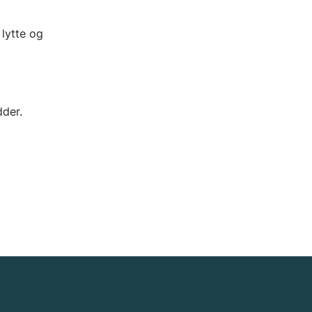
 lytte og
dder.