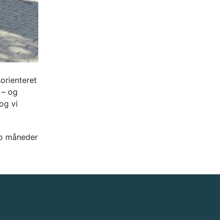
orienteret
 – og
og vi
 to måneder