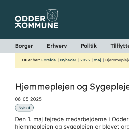
Borger
Erhverv
Politik
Tilflytt
Du er her:
Forside
Nyheder
2025
maj
Hjemmepleje
Hjemmeplejen og Sygeplejen
06-05-2025
Nyhed
Den 1. maj fejrede medarbejderne i Odd
hjemmeplejen og sygeplejen er blevet orga