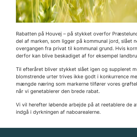
Rabatten på Houvej – på stykket overfor Præstelunde
del af marken, som ligger på kommunal jord, slået ne
overgangen fra privat til kommunal grund. Hvis korn
derfor kan blive beskadiget af for eksempel landbr
Til efteråret bliver stykket slået igen og suppleret 
blomstrende urter trives ikke godt i konkurrence me
mængde næring som markerne tilfører vores grøftekant
når vi genetablerer den brede rabat.
Vi vil herefter løbende arbejde på at reetablere de
indgå i dyrkningen af naboarealerne.