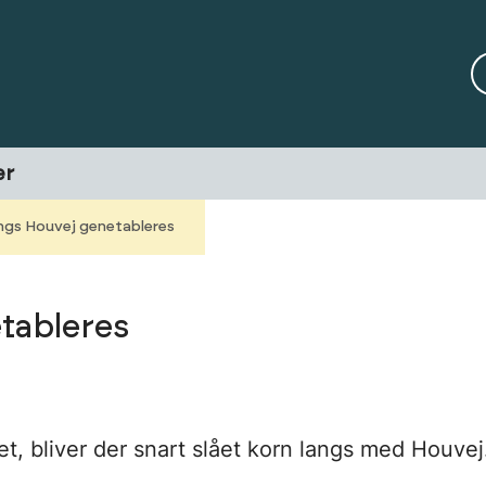
er
ngs Houvej genetableres
tableres
et, bliver der snart slået korn langs med Houvej