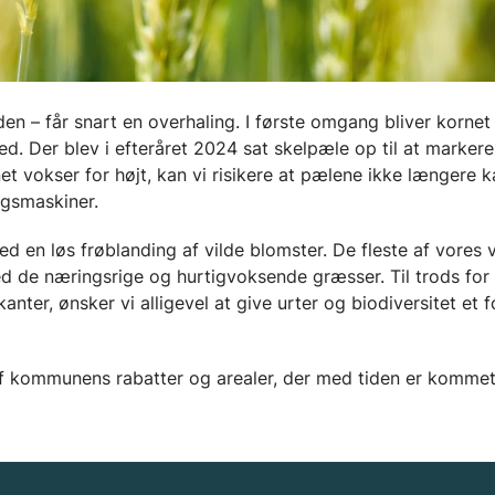
n – får snart en overhaling. I første omgang bliver kornet
d. Der blev i efteråret 2024 sat skelpæle op til at markere
et vokser for højt, kan vi risikere at pælene ikke længere 
ugsmaskiner.
med en løs frøblanding af vilde blomster. De fleste af vores v
d de næringsrige og hurtigvoksende græsser. Til trods for
er, ønsker vi alligevel at give urter og biodiversitet et f
 af kommunens rabatter og arealer, der med tiden er kommet 