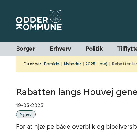
Borger
Erhverv
Politik
Tilflytt
Du er her:
Forside
Nyheder
2025
maj
Rabatten la
Rabatten langs Houvej gene
19-05-2025
Nyhed
For at hjælpe både overblik og biodiversit