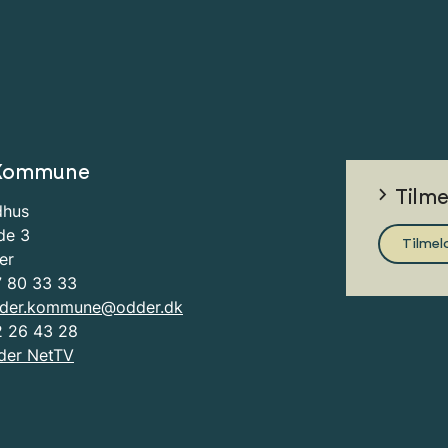
Kommune
Tilm
dhus
de 3
Tilmel
er
7 80 33 33
der.kommune@odder.dk
2 26 43 28
der NetTV