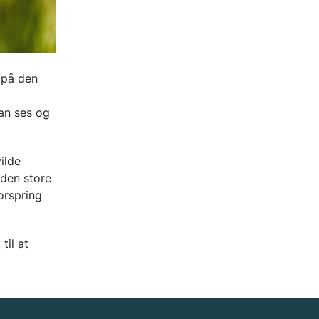
 på den
kan ses og
ilde
 den store
orspring
til at