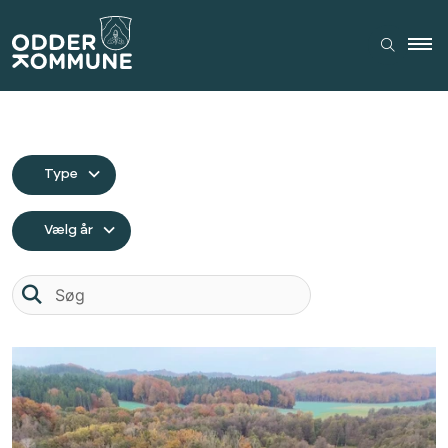
Type
Vælg år
Søg