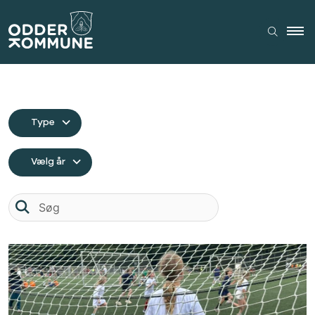
Type
Vælg år
Søg