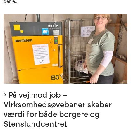
der e...
På vej mod job –
Virksomhedsøvebaner skaber
værdi for både borgere og
Stenslundcentret