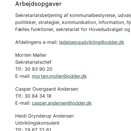
Arbejdsopgaver
Sekretariatsbetjening af kommunalbestyrelse, udvalg
politikker, strategier, kommunikation, information, 
Fælles funktioner, sekretariat for Hovedudvalget o
Afdelingens e-mail:
ledelseogudvikling@odder.dk
Morten Møller
Sekretariatschef
Tlf.: 30 93 90 20
E-mail:
morten.moller@odder.dk
Casper Overgaard Andersen
Tlf.: 30 84 34 18
E-mail:
casper.andersen@odder.dk
Heidi Grynderup Andersen
Udviklingskonsulent
Tlf.: 29 67 32 61