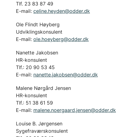
Tlf. 23 83 87 49
E-mail:
celine.heyden@odder.dk
Ole Flindt Høyberg
Udviklingskonsulent
E-mail:
ole.hoeyberg@odder.dk
Nanette Jakobsen
HR-konsulent
Tlf.: 20 90 53 45
E-mail:
nanette.jakobsen@odder.dk
Malene Nørgård Jensen
HR-konsulent
Tlf.: 51 38 61 59
E-mail:
malene.noergaard.jensen@odder.dk
Louise B. Jørgensen
Sygefraværskonsulent