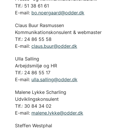
Tlf.: 51 38 61 61
E-mail:
bo.noergaard@odder.dk
Claus Buur Rasmussen
Kommunikationskonsulent & webmaster
Tlf.: 24 86 55 58
E-mail:
claus.buur@odder.dk
Ulla Salling
Arbejdsmiljø og HR
Tlf.: 24 86 55 17
E-mail:
ulla.salling@odder.dk
Malene Lykke Scharling
Udviklingskonsulent
Tlf.: 30 84 34 02
E-mail:
malene.lykke@odder.dk
Steffen Westphal