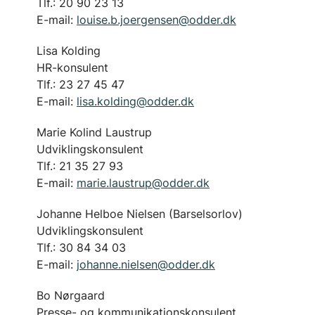
Tlf.:
20 90 23 13
E-mail:
louise.b.joergensen@odder.dk
Lisa Kolding
HR-konsulent
Tlf.: 23 27 45 47
E-mail:
lisa.kolding@odder.dk
Marie Kolind Laustrup
Udviklingskonsulent
Tlf.: 21 35 27 93
E-mail:
marie.laustrup@odder.dk
Johanne Helboe Nielsen (Barselsorlov)
Udviklingskonsulent
Tlf.: 30 84 34 03
E-mail:
johanne.nielsen@odder.dk
Bo Nørgaard
Presse- og kommunikationskonsulent