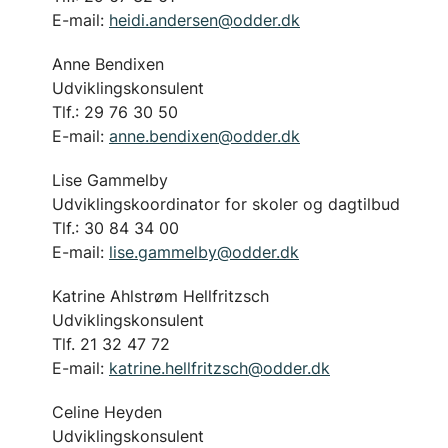
E-mail:
heidi.andersen@odder.dk
Anne Bendixen
Udviklingskonsulent
Tlf.: 29 76 30 50
E-mail:
anne.bendixen@odder.dk
Lise Gammelby
Udviklingskoordinator for skoler og dagtilbud
Tlf.: 30 84 34 00
E-mail:
lise.gammelby@odder.dk
Katrine Ahlstrøm Hellfritzsch
Udviklingskonsulent
Tlf. 21 32 47 72
E-mail:
katrine.hellfritzsch@odder.dk
Celine Heyden
Udviklingskonsulent