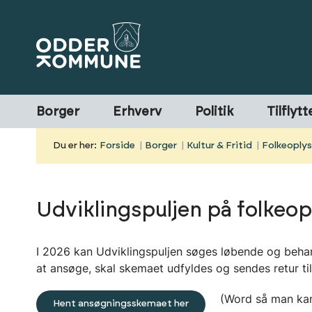
Borger
Erhverv
Politik
Tilflytt
Du er her:
Forside
Borger
Kultur & Fritid
Folkeoply
Udviklingspuljen på folkeo
I 2026 kan Udviklingspuljen søges løbende og beh
at ansøge, skal skemaet udfyldes og sendes retur ti
(Word så man kan 
Hent ansøgningsskemaet her