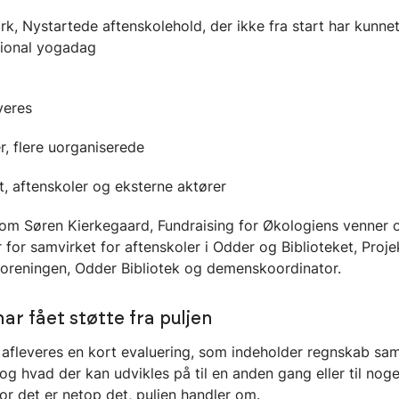
taPark, Nystartede aftenskolehold, der ikke fra start har kunn
tional yogadag
veres
r, flere uorganiserede
, aftenskoler og eksterne aktører
kt om Søren Kierkegaard, Fundraising for Økologiens venner
or samvirket for aftenskoler i Odder og Biblioteket, Proj
oreningen, Odder Bibliotek og demenskoordinator.
har fået støtte fra puljen
er afleveres en kort evaluering, som indeholder regnskab sa
og hvad der kan udvikles på til en anden gang eller til noge
for det er netop det, puljen handler om.