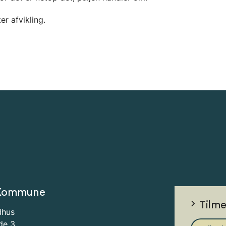
er afvikling.
Kommune
Tilm
dhus
de 3