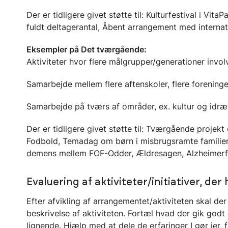
Der er tidligere givet støtte til: Kulturfestival i Vi
fuldt deltagerantal, Åbent arrangement med interna
Eksempler på Det tværgående:
Aktiviteter hvor flere målgrupper/generationer invol
Samarbejde mellem flere aftenskoler, flere foreninge
Samarbejde på tværs af områder, ex. kultur og idræt
Der er tidligere givet støtte til: Tværgående proje
Fodbold, Temadag om børn i misbrugsramte familier f
demens mellem FOF-Odder, Ældresagen, Alzheimerf
Evaluering af aktiviteter/initiativer, der 
Efter afvikling af arrangementet/aktiviteten skal d
beskrivelse af aktiviteten. Fortæl hvad der gik godt 
lignende. Hjælp med at dele de erfaringer I gør jer, 