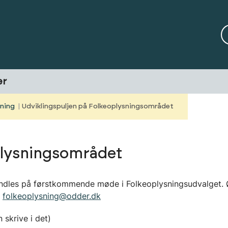
er
sning
Udviklingspuljen på Folkeoplysningsområdet
plysningsområdet
andles på førstkommende møde i Folkeoplysningsudvalget. 
l
folkeoplysning@odder.dk
skrive i det)