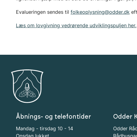
Evalueringen sendes til
folkeoplysning@odder.dk
eft
Læs om lovgivning vedrørende udviklingspuljen her.
Åbnings- og telefontider
Odder 
Mandag - tirsdag 10 - 14
Odder Rå
Onsdag lukket
Rådhusga