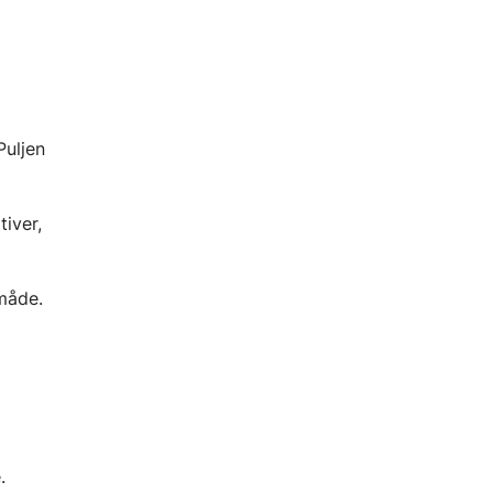
Puljen
tiver,
 måde.
.