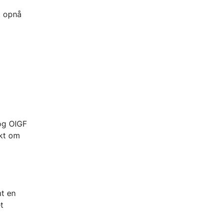
et opnå
 og OIGF
ekt om
mt en
t