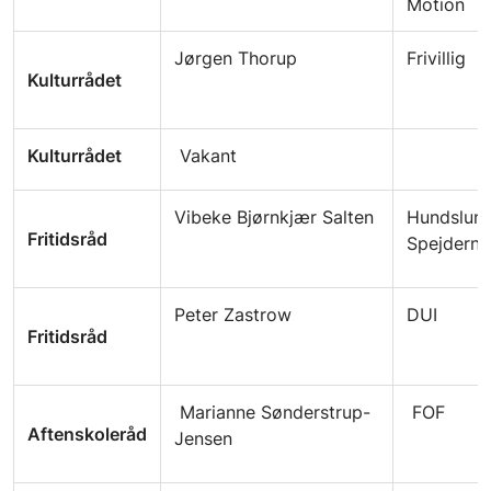
Motion
Jørgen Thorup
Frivillig
Kulturrådet
Kulturrådet
Vakant
Vibeke Bjørnkjær Salten
Hundslun
Fritidsråd
Spejderne
Peter Zastrow
DUI
Fritidsråd
Marianne Sønderstrup-
FOF
Aftenskoleråd
Jensen