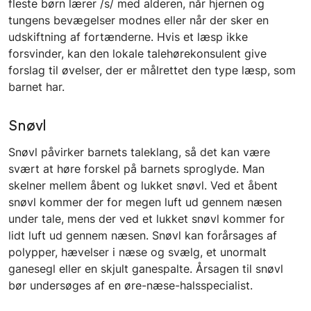
fleste børn lærer /s/ med alderen, når hjernen og
tungens bevægelser modnes eller når der sker en
udskiftning af fortænderne. Hvis et læsp ikke
forsvinder, kan den lokale talehørekonsulent give
forslag til øvelser, der er målrettet den type læsp, som
barnet har.
Snøvl
Snøvl påvirker barnets taleklang, så det kan være
svært at høre forskel på barnets sproglyde. Man
skelner mellem åbent og lukket snøvl. Ved et åbent
snøvl kommer der for megen luft ud gennem næsen
under tale, mens der ved et lukket snøvl kommer for
lidt luft ud gennem næsen. Snøvl kan forårsages af
polypper, hævelser i næse og svælg, et unormalt
ganesegl eller en skjult ganespalte. Årsagen til snøvl
bør undersøges af en øre-næse-halsspecialist.