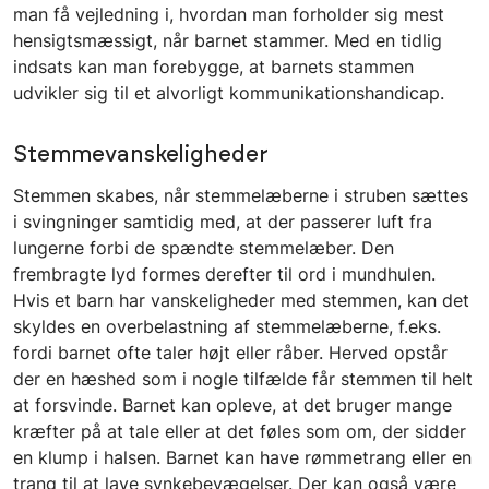
man få vejledning i, hvordan man forholder sig mest
hensigtsmæssigt, når barnet stammer. Med en tidlig
indsats kan man forebygge, at barnets stammen
udvikler sig til et alvorligt kommunikationshandicap.
Stemmevanskeligheder
Stemmen skabes, når stemmelæberne i struben sættes
i svingninger samtidig med, at der passerer luft fra
lungerne forbi de spændte stemmelæber. Den
frembragte lyd formes derefter til ord i mundhulen.
Hvis et barn har vanskeligheder med stemmen, kan det
skyldes en overbelastning af stemmelæberne, f.eks.
fordi barnet ofte taler højt eller råber. Herved opstår
der en hæshed som i nogle tilfælde får stemmen til helt
at forsvinde. Barnet kan opleve, at det bruger mange
kræfter på at tale eller at det føles som om, der sidder
en klump i halsen. Barnet kan have rømmetrang eller en
trang til at lave synkebevægelser. Der kan også være