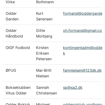
Virke
Rothmann
Odder
Kurt
formand@oddergarden
Garden
Sørensen
Odder
Gitte
oh.formand@gmail.co
Håndbold
Morbjerg
OIGF Fodbold
Kirsten
kontingentadm@odderf
Eriksen
k
Petersen
ØFUG
Mai-Britt
famnielsen@123dk.dk
Nielsen
Bokseklubben
Sannah
sp@sa2.dk
Vitus Odder
Christensen
Odder Roklub
Michael
odderroklub.uro@gmai