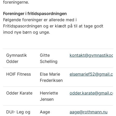
foreningerne.
Foreninger i fritidspasordningen
Følgende foreninger er allerede med i
Fritidspasordningen og er klædt på til at tage godt
imod nye børn og unge.
Gymnastik
Gitte
kontakt@gymnastikodd
Odder
Schelling
HOIF Fitness
Else Marie
elsemarief52@gmail.c
Frederiksen
Odder Karate
Henriette
odder.karate@gmail.c
Jensen
DUI- Leg og
Aage
aage@rothmann.nu