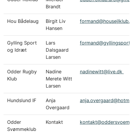
Brandt
Hou Bådelaug
Birgit Liv
formand@housejlklub.d
Hansen
Gylling Sport
Lars
formand@gyllingsporto
og Idræt
Dalsgaard
Larsen
Odder Rugby
Nadine
nadinewitt@live.dk
Klub
Merete Witt
Larsen
Hundslund IF
Anja
anja.overgaard@hotmai
Overgaard
Odder
Kontakt
kontakt@oddersvoem.
Svømmeklub